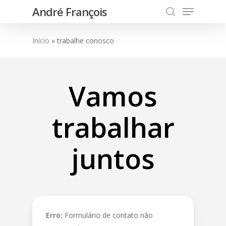
Menu
Skip
André François
to
search
main
Início
»
trabalhe conosco
content
Vamos
trabalhar
juntos
Erro:
Formulário de contato não